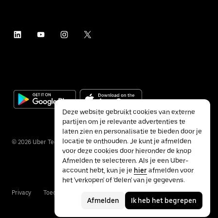
Deze website gebruikt cookies van externe
partijen om je relevante advertenties te
laten zien en personalisatie te bieden door je
locatie te onthouden. Je kunt je afmelden
©
2026
Uber Technologies Inc.
voor deze cookies door hieronder de knop
Afmelden te selecteren. Als je een Uber-
account hebt, kun je je
hier
afmelden voor
het 'verkopen' of 'delen' van je gegevens.
Privacy
Toegankelijkheid
Voorwaarden
Afmelden
Ik heb het begrepen