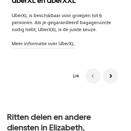
UberXL en UberXXL
Gro
UberXL is beschikbaar voor groepen tot 6
Wann
personen. Als je gegarandeerd bagageruimte
groe
nodig hebt, UberXXL is de juiste keuze.
opha
Meer informatie over UberXL
Lees
1/4
Ritten delen en andere
diensten in Elizabeth,