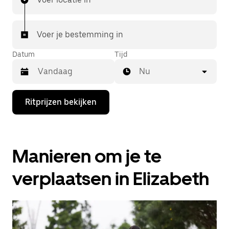
Voer je bestemming in
Datum
Tijd
Nu
Druk
Ritprijzen bekijken
op
de
pijl
omlaag
om
Manieren om je te
de
agenda
te
verplaatsen in Elizabeth
openen
en
een
datum
te
selecteren.