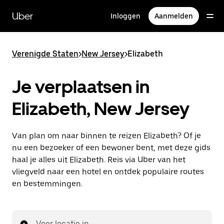
Doorgaan
naar
Uber
Inloggen
Aanmelden
hoofdinhoud
Verenigde Staten
>
New Jersey
>
Elizabeth
Je verplaatsen in
Elizabeth, New Jersey
Van plan om naar binnen te reizen Elizabeth? Of je
nu een bezoeker of een bewoner bent, met deze gids
haal je alles uit Elizabeth. Reis via Uber van het
vliegveld naar een hotel en ontdek populaire routes
en bestemmingen.
Voer locatie in