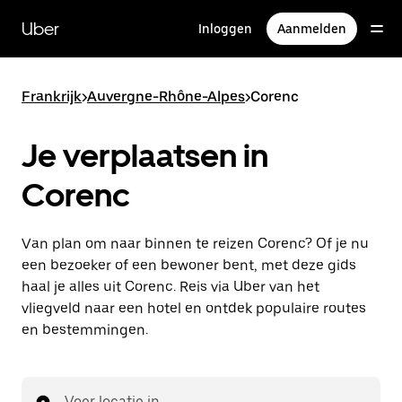
Doorgaan
naar
Uber
Inloggen
Aanmelden
hoofdinhoud
Frankrijk
>
Auvergne-Rhône-Alpes
>
Corenc
Je verplaatsen in
Corenc
Van plan om naar binnen te reizen Corenc? Of je nu
een bezoeker of een bewoner bent, met deze gids
haal je alles uit Corenc. Reis via Uber van het
vliegveld naar een hotel en ontdek populaire routes
en bestemmingen.
Voer locatie in