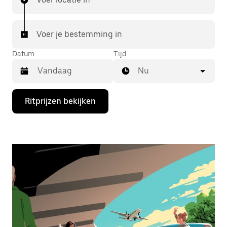
Voer je bestemming in
Datum
Tijd
Nu
Druk
Ritprijzen bekijken
op
de
pijl
omlaag
om
de
agenda
te
openen
en
een
datum
te
selecteren.