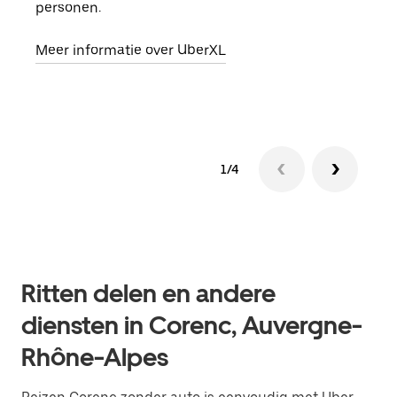
personen.
groe
opha
Meer informatie over UberXL
Lees
1/4
Ritten delen en andere
diensten in Corenc, Auvergne-
Rhône-Alpes