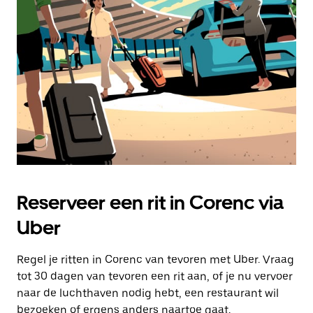
Druk
op
Escape
om
de
agenda
te
sluiten.
Reserveer een rit in Corenc via
Uber
Regel je ritten in Corenc van tevoren met Uber. Vraag
tot 30 dagen van tevoren een rit aan, of je nu vervoer
naar de luchthaven nodig hebt, een restaurant wil
bezoeken of ergens anders naartoe gaat.