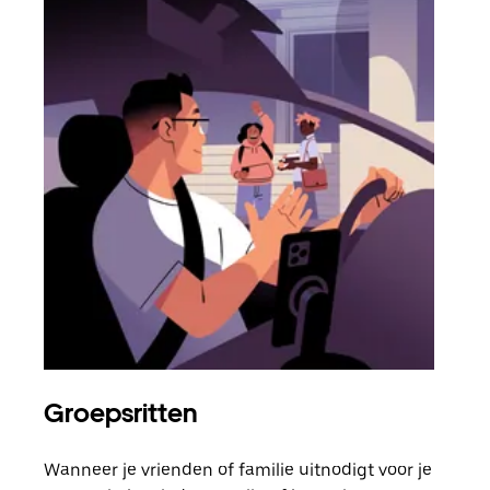
Groepsritten
Me
Wanneer je vrienden of familie uitnodigt voor je
Als 