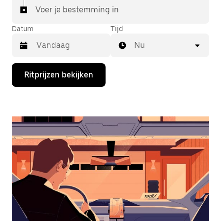
Voer je bestemming in
Datum
Tijd
Nu
Druk
Ritprijzen bekijken
op
de
pijl
omlaag
om
de
agenda
te
openen
en
een
datum
te
selecteren.
Druk
op
Escape