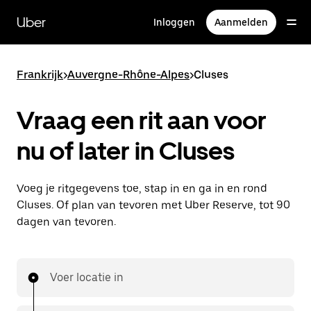
Doorgaan
naar
Uber
Inloggen
Aanmelden
hoofdinhoud
Frankrijk
>
Auvergne-Rhône-Alpes
>
Cluses
Vraag een rit aan voor
nu of later in Cluses
Voeg je ritgegevens toe, stap in en ga in en rond
Cluses. Of plan van tevoren met Uber Reserve, tot 90
dagen van tevoren.
Voer locatie in