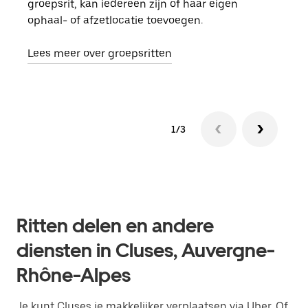
groepsrit, kan iedereen zijn of haar eigen
kan 
ophaal- of afzetlocatie toevoegen.
rit 
aang
Lees meer over groepsritten
1/3
Ritten delen en andere
diensten in Cluses, Auvergne-
Rhône-Alpes
Je kunt Cluses je makkelijker verplaatsen via Uber. Of