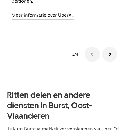
personen.
groe
opha
Meer informatie over UberXL
Lees
1/4
Ritten delen en andere
diensten in Burst, Oost-
Vlaanderen
Je kunt Burst je makkelijker verplaatsen via Uber. Of