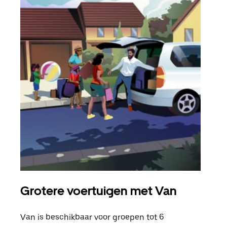
Grotere voertuigen met Van
Gro
Van is beschikbaar voor groepen tot 6
Wann