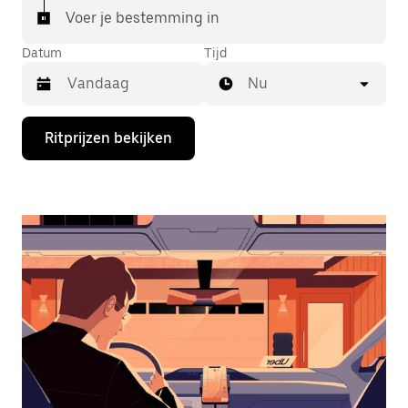
Voer je bestemming in
Datum
Tijd
Nu
Druk
Ritprijzen bekijken
op
de
pijl
omlaag
om
de
agenda
te
openen
en
een
datum
te
selecteren.
Druk
op
Escape