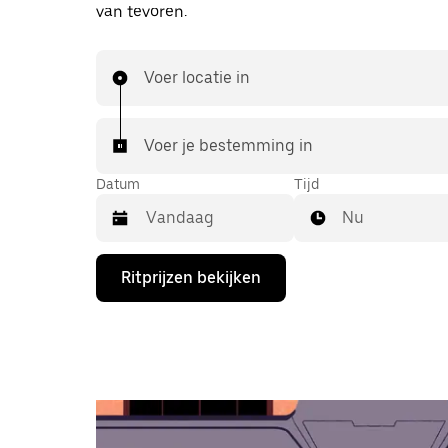
van tevoren.
Voer locatie in
Voer je bestemming in
Datum
Tijd
Nu
Druk
Ritprijzen bekijken
op
de
pijl
omlaag
om
de
agenda
te
openen
en