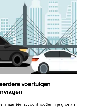
erdere voertuigen
Uber Shu
anvragen
Onze shuttle
geselecteer
 er maar één accounthouder in je groep is,
aangewezen 