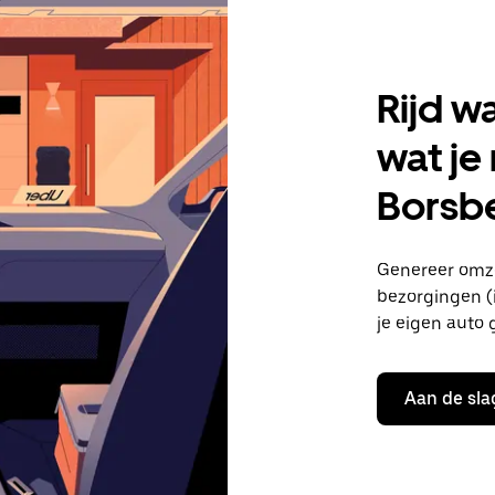
Rijd w
wat je
Borsb
Genereer omze
bezorgingen (i
je eigen auto 
Aan de sla