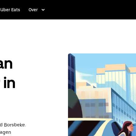
Uber Eats
Over
an
 in
nd Borsbeke.
dagen