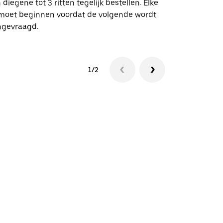
 diegene tot 3 ritten tegelijk bestellen. Elke
 moet beginnen voordat de volgende wordt
Bekijk de be
ngevraagd.
1/2