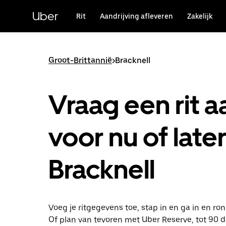
Doorgaan
naar
Uber
Rit
Aandrijving afleveren
Zakelijk
hoofdinhoud
Groot-Brittannië
>
Bracknell
Vraag een rit a
voor nu of later
Bracknell
Voeg je ritgegevens toe, stap in en ga in en ron
Of plan van tevoren met Uber Reserve, tot 90 