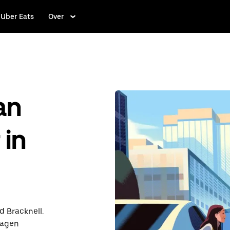
Uber Eats
Over
an
 in
d Bracknell.
dagen