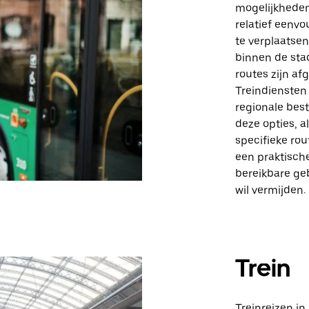
mogelijkheden
relatief eenv
te verplaatsen
binnen de sta
routes zijn af
Treindiensten
regionale bes
deze opties, a
specifieke ro
een praktische
bereikbare geb
wil vermijden.
Trein
Treinreizen in