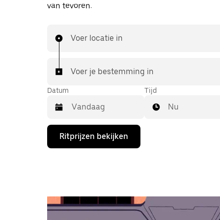
van tevoren.
Voer locatie in
Voer je bestemming in
Datum
Tijd
Nu
Druk
Ritprijzen bekijken
op
de
pijl
omlaag
om
de
agenda
te
openen
en