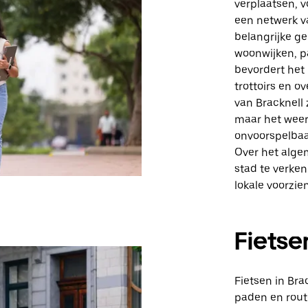
verplaatsen, v
een netwerk v
belangrijke g
woonwijken, p
bevordert he
trottoirs en o
van Bracknell 
maar het weer
onvoorspelbaar
Over het alge
stad te verken
lokale voorzie
Fietse
Fietsen in Br
paden en rout