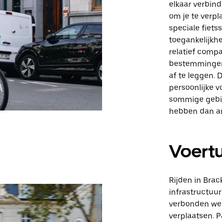
elkaar verbind
om je te verpl
speciale fiets
toegankelijkhe
relatief compa
bestemmingen 
af te leggen. 
persoonlijke 
sommige gebie
hebben dan a
Voert
Rijden in Brac
infrastructuur
verbonden weg
verplaatsen. P