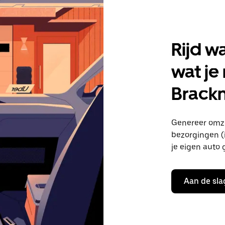
Rijd w
wat je
Brackn
Genereer omze
bezorgingen (i
je eigen auto 
Aan de sla