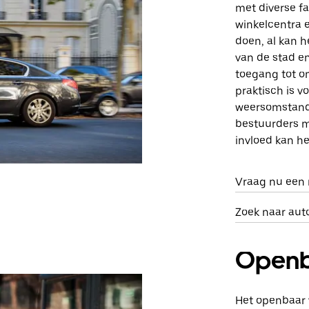
met diverse fa
winkelcentra e
doen, al kan h
van de stad e
toegang tot o
praktisch is vo
weersomstand
bestuurders mo
invloed kan h
Vraag nu een r
Zoek naar aut
Openb
Het openbaar v