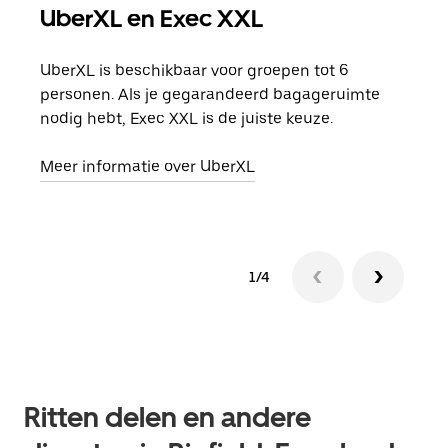
UberXL en Exec XXL
Gro
UberXL is beschikbaar voor groepen tot 6
Wann
personen. Als je gegarandeerd bagageruimte
groe
nodig hebt, Exec XXL is de juiste keuze.
opha
Meer informatie over UberXL
Lees
1/4
Ritten delen en andere