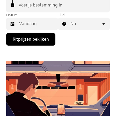
Voer je bestemming in
Datum
Tijd
Nu
Druk
Ritprijzen bekijken
op
de
pijl
omlaag
om
de
agenda
te
openen
en
een
datum
te
selecteren.
Druk
op
Escape