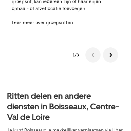
groepsrit, kan iedereen zijn of haar eigen
kan 
ophaal- of afzetlocatie toevoegen.
rit 
aang
Lees meer over groepsritten
1/3
Ritten delen en andere
diensten in Boisseaux, Centre-
Val de Loire
Je kunt Boisseaux je makkelijker verplaatsen via Uber.