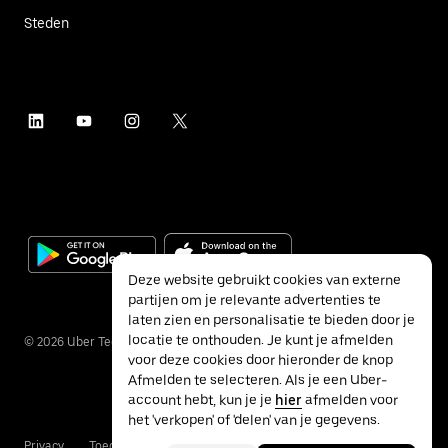
Steden
Deze website gebruikt cookies van externe
partijen om je relevante advertenties te
laten zien en personalisatie te bieden door je
locatie te onthouden. Je kunt je afmelden
©
2026
Uber Technologies Inc.
voor deze cookies door hieronder de knop
Afmelden te selecteren. Als je een Uber-
account hebt, kun je je
hier
afmelden voor
het 'verkopen' of 'delen' van je gegevens.
Privacy
Toegankelijkheid
Voorwaarden