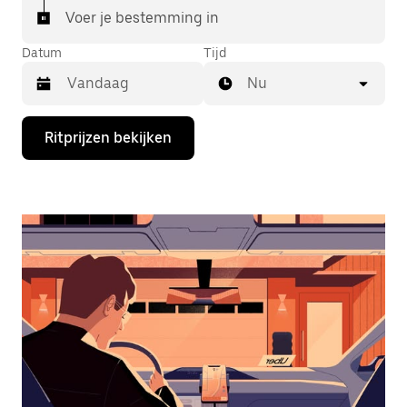
Voer je bestemming in
Datum
Tijd
Nu
Druk
Ritprijzen bekijken
op
de
pijl
omlaag
om
de
agenda
te
openen
en
een
datum
te
selecteren.
Druk
op
Escape