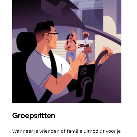
Groepsritten
Me
Wanneer je vrienden of familie uitnodigt voor je
Als 