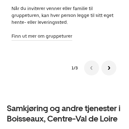
Når du inviterer venner eller familie til
Hvis
gruppeturen, kan hver person legge til sitt eget
kan 
hente- eller leveringssted.
fore
besti
Finn ut mer om gruppeturer
1/3
Samkjøring og andre tjenester i
Boisseaux, Centre-Val de Loire