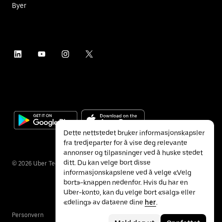
Byer
Dette nettstedet bruker informasjonskapsler
fra tredjeparter for å vise deg relevante
annonser og tilpasninger ved å huske stedet
ditt. Du kan velge bort disse
©
2026
Uber Technologies Inc.
informasjonskapslene ved å velge «Velg
bort»-knappen nedenfor. Hvis du har en
Uber-konto, kan du velge bort «salg» eller
«deling» av dataene dine
her
.
Personvern
Tilgjengelighet
Vilkår