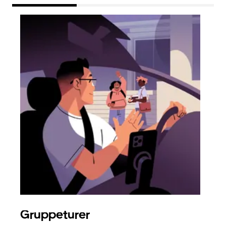
Gruppeturer
Bes