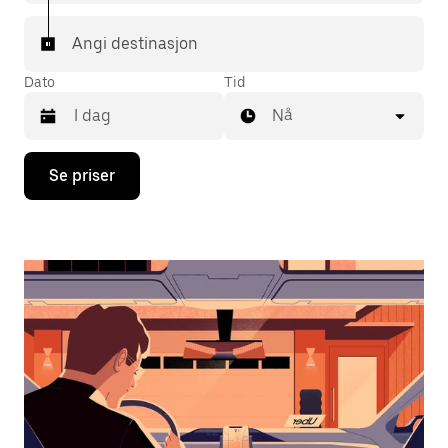
Angi destinasjon
Dato
Tid
Nå
Trykk
Se priser
på
piltast
ned
for
å
åpne
kalenderen
og
velge
en
dato.
Trykk
på
Esc-
knappen