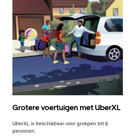
Grotere voertuigen met UberXL
Gro
UberXL is beschikbaar voor groepen tot 6
Wann
personen.
groe
opha