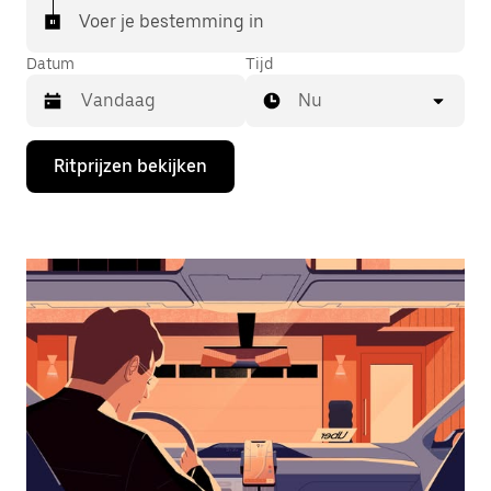
Voer je bestemming in
Datum
Tijd
Nu
Druk
Ritprijzen bekijken
op
de
pijl
omlaag
om
de
agenda
te
openen
en
een
datum
te
selecteren.
Druk
op
Escape