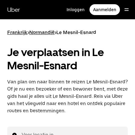
Doorgaan
naar
Uber
Inloggen
Aanmelden
hoofdinhoud
Frankrijk
>
Normandië
>
Le Mesnil-Esnard
Je verplaatsen in Le
Mesnil-Esnard
Van plan om naar binnen te reizen Le Mesnil-Esnard?
Of je nu een bezoeker of een bewoner bent, met deze
gids haal je alles uit Le Mesnil-Esnard. Reis via Uber
van het vliegveld naar een hotel en ontdek populaire
routes en bestemmingen.
Voer locatie in