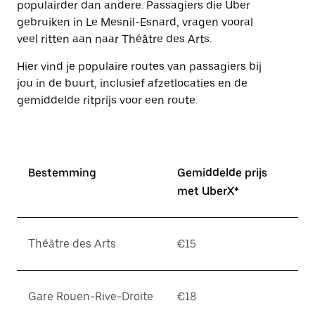
populairder dan andere. Passagiers die Uber
Druk
op
gebruiken in Le Mesnil-Esnard, vragen vooral
Escape
veel ritten aan naar Théâtre des Arts.
om
de
Hier vind je populaire routes van passagiers bij
agenda
jou in de buurt, inclusief afzetlocaties en de
te
sluiten.
gemiddelde ritprijs voor een route.
Bestemming
Gemiddelde prijs
met UberX*
Théâtre des Arts
€15
Gare Rouen-Rive-Droite
€18