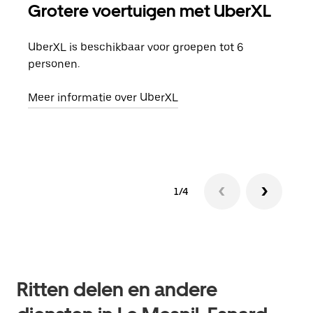
Grotere voertuigen met UberXL
Gro
UberXL is beschikbaar voor groepen tot 6
Wann
personen.
groe
opha
Meer informatie over UberXL
Lees
1/4
Ritten delen en andere