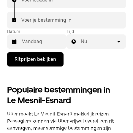
Voer je bestemming in
Datum
Tijd
Nu
Druk
Ritprijzen bekijken
op
de
pijl
omlaag
om
Populaire bestemmingen in
de
agenda
Le Mesnil-Esnard
te
openen
en
Uber maakt Le Mesnil-Esnard makkelijk reizen.
een
datum
Passagiers kunnen via Uber vrijwel overal een rit
te
aanvragen, maar sommige bestemmingen zijn
selecteren.