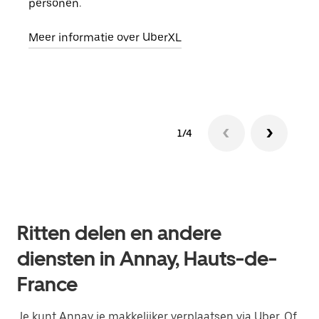
personen.
groe
opha
Meer informatie over UberXL
Lees
1/4
Ritten delen en andere
diensten in Annay, Hauts-de-
France
Je kunt Annay je makkelijker verplaatsen via Uber. Of