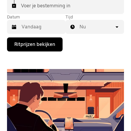
Voer je bestemming in
Datum
Tijd
Nu
Druk
Ritprijzen bekijken
op
de
pijl
omlaag
om
de
agenda
te
openen
en
een
datum
te
selecteren.
Druk
op
Escape