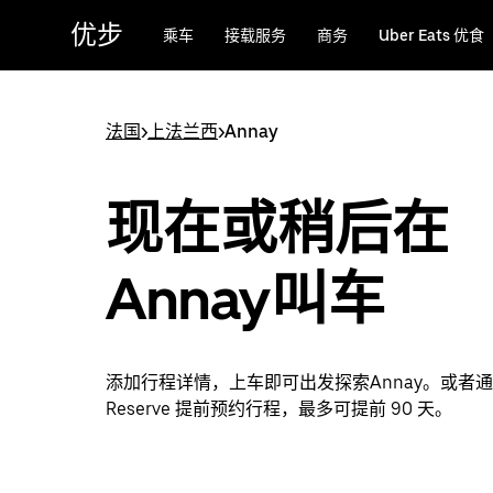
跳
优步
乘车
接载服务
商务
Uber Eats 优食
至
主
要
内
法国
>
上法兰西
>
Annay
容
现在或稍后在
Annay叫车
添加行程详情，上车即可出发探索Annay。或者通过
Reserve 提前预约行程，最多可提前 90 天。