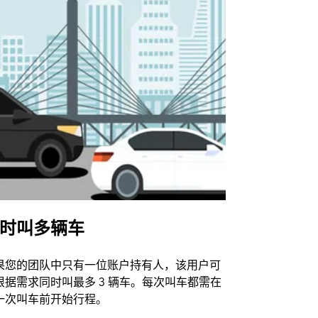
时叫多辆车
Uber Shu
果您的团队中只有一位账户持有人，该用户可
我们的班车
根据需求同时叫最多 3 辆车。每次叫车都需在
动场馆。
一次叫车前开始行程。
查看接驳车