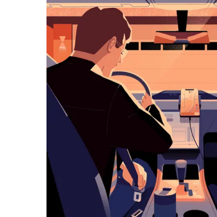
历
并
选
择
日
期。
按
退
出
键
可
关
闭
日
历。