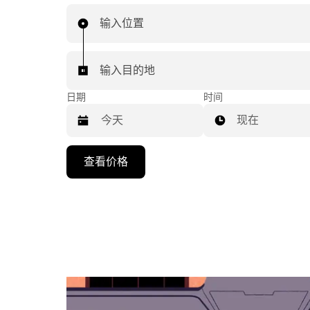
输入位置
输入目的地
日期
时间
现在
按
查看价格
向
下
箭
头
键
可
浏
览
日