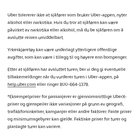
Uber tolererer ikke at sjåfører som bruker Uber-appen, nyter
alkohol eller narkotika. Hvis du tror at sjåføren kan være
påvirket av narkotika eller alkohol, må du be sjåføren om å
avslutte reisen umiddelbart.
Yrkeskjøretøy kan være underlagt ytterligere offentlige
avgifter, som kan være i tillegg til og høyere enn bompenger.
Etter at sjåføren har avsluttet turen, ber vi deg gi eventuelle
tilbakemeldinger når du vurderer turen i Uber-appen, på
help.uber.com
eller ringer 800-664-1378.
*Eksempelpriser for passasjerer er gjennomsnittlige UberX-
priser og gjenspeiler ikke variasjoner på grunn av geografi,
trafikkforsinkelser, kampanjer eller andre faktorer. Faste priser
og minimumsgebyrer kan gjelde. Faktiske priser for turer og
planlagte turer kan variere.