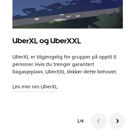
UberXL og UberXXL
Gr
UberXL er tilgjengelig for grupper på opptil 6
Når d
personer. Hvis du trenger garantert
grup
bagasjeplass, UberXXL dekker dette behovet.
hent
Les mer om UberXL
Finn
1/4