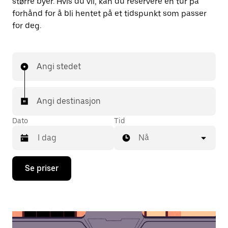
større byer. Hvis du vil, kan du reservere en tur på
forhånd for å bli hentet på et tidspunkt som passer
for deg.
Angi stedet
Angi destinasjon
Dato
Tid
Nå
Trykk
Se priser
på
piltast
ned
for
å
åpne
kalenderen