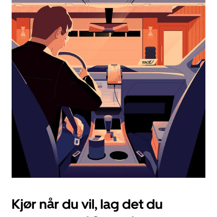
og
velge
en
dato.
Trykk
på
Esc-
knappen
for
å
lukke
kalenderen.
Kjør når du vil, lag det du