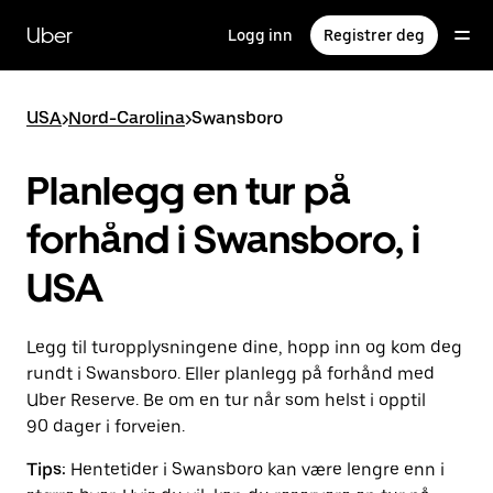
Hopp
til
Uber
Logg inn
Registrer deg
hovedinnholdet
USA
>
Nord-Carolina
>
Swansboro
Planlegg en tur på
forhånd i Swansboro, i
USA
Legg til turopplysningene dine, hopp inn og kom deg
rundt i Swansboro. Eller planlegg på forhånd med
Uber Reserve. Be om en tur når som helst i opptil
90 dager i forveien.
Tips:
Hentetider i Swansboro kan være lengre enn i