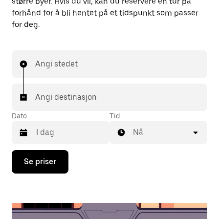
større byer. Hvis du vil, kan du reservere en tur på
forhånd for å bli hentet på et tidspunkt som passer
for deg.
Angi stedet
Angi destinasjon
Dato
Tid
Nå
Trykk
Se priser
på
piltast
ned
for
å
åpne
kalenderen