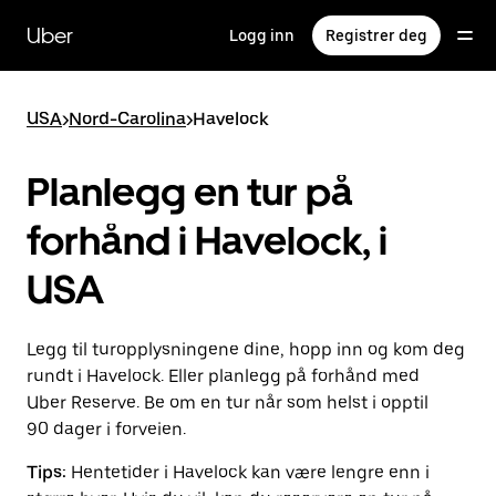
Hopp
til
Uber
Logg inn
Registrer deg
hovedinnholdet
USA
>
Nord-Carolina
>
Havelock
Planlegg en tur på
forhånd i Havelock, i
USA
Legg til turopplysningene dine, hopp inn og kom deg
rundt i Havelock. Eller planlegg på forhånd med
Uber Reserve. Be om en tur når som helst i opptil
90 dager i forveien.
Tips:
Hentetider i Havelock kan være lengre enn i