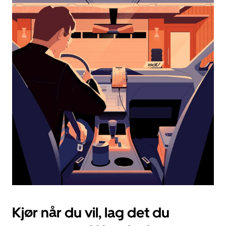
og
velge
en
dato.
Trykk
på
Esc-
knappen
for
å
lukke
kalenderen.
Kjør når du vil, lag det du