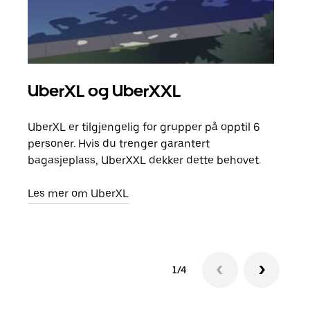
UberXL og UberXXL
Gr
UberXL er tilgjengelig for grupper på opptil 6
Når d
personer. Hvis du trenger garantert
grup
bagasjeplass, UberXXL dekker dette behovet.
hent
Les mer om UberXL
Finn
1/4