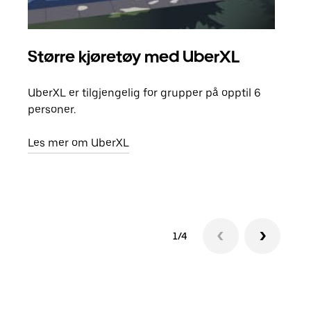
Større kjøretøy med UberXL
Gr
UberXL er tilgjengelig for grupper på opptil 6
Når d
personer.
grup
hent
Les mer om UberXL
Finn
1/4