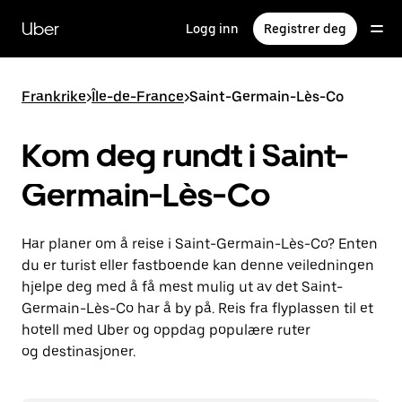
Hopp
til
Uber
Logg inn
Registrer deg
hovedinnholdet
Frankrike
>
Île-de-France
>
Saint-Germain-Lès-Co
Kom deg rundt i Saint-
Germain-Lès-Co
Har planer om å reise i Saint-Germain-Lès-Co? Enten
du er turist eller fastboende kan denne veiledningen
hjelpe deg med å få mest mulig ut av det Saint-
Germain-Lès-Co har å by på. Reis fra flyplassen til et
hotell med Uber og oppdag populære ruter
og destinasjoner.