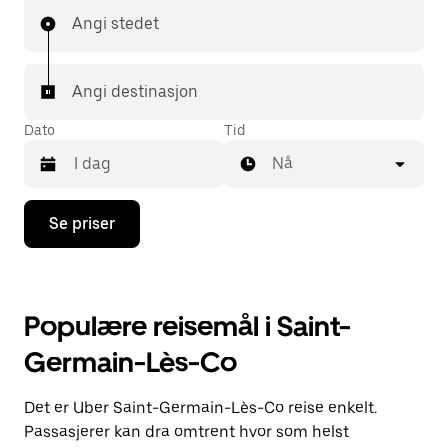
Angi stedet
Angi destinasjon
Dato
Tid
Nå
Trykk
Se priser
på
piltast
ned
for
å
Populære reisemål i Saint-
åpne
kalenderen
Germain-Lès-Co
og
velge
en
Det er Uber Saint-Germain-Lès-Co reise enkelt.
dato.
Trykk
Passasjerer kan dra omtrent hvor som helst
på