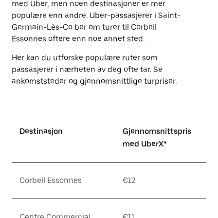
med Uber, men noen destinasjoner er mer
Esc-
populære enn andre. Uber-passasjerer i Saint-
knappen
for
Germain-Lès-Co ber om turer til Corbeil
å
Essonnes oftere enn noe annet sted.
lukke
kalenderen.
Her kan du utforske populære ruter som
passasjerer i nærheten av deg ofte tar. Se
ankomststeder og gjennomsnittlige turpriser.
Destinasjon
Gjennomsnittspris
med UberX*
Corbeil Essonnes
€12
Centre Commercial
€11