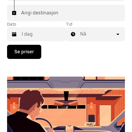
Angi destinasjon
Dato
Tid
Nå
Trykk
Se priser
på
piltast
ned
for
å
åpne
kalenderen
og
velge
en
dato.
Trykk
på
Esc-
knappen