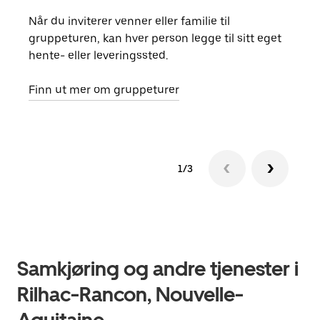
Når du inviterer venner eller familie til
Hvis
gruppeturen, kan hver person legge til sitt eget
kan 
hente- eller leveringssted.
fore
besti
Finn ut mer om gruppeturer
1/3
Samkjøring og andre tjenester i
Rilhac-Rancon, Nouvelle-