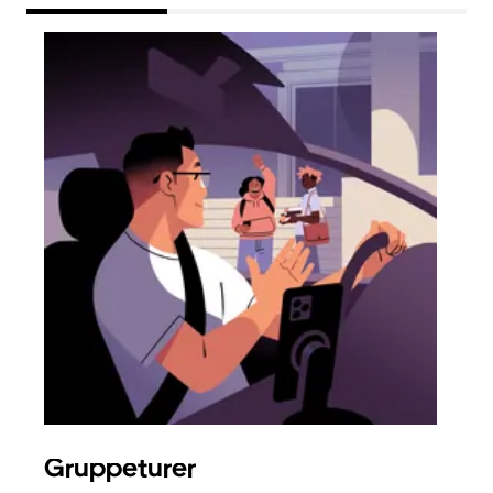
Gruppeturer
Bes