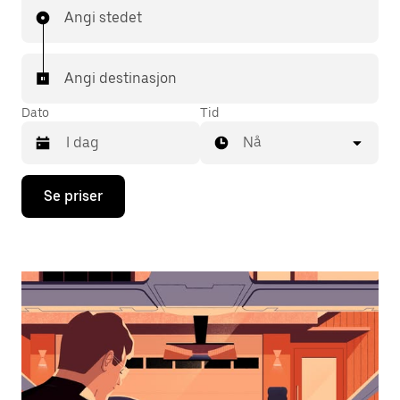
Angi stedet
Angi destinasjon
Dato
Tid
Nå
Trykk
Se priser
på
piltast
ned
for
å
åpne
kalenderen
og
velge
en
dato.
Trykk
på