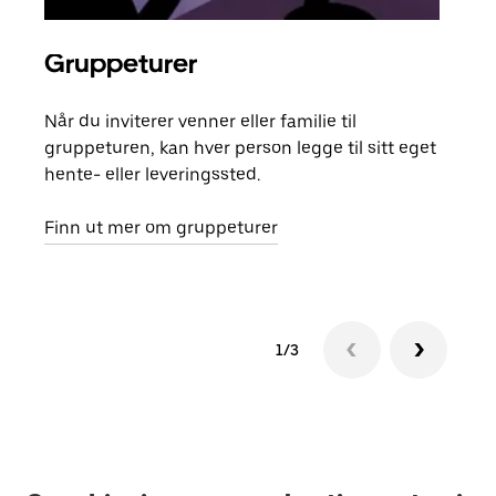
Gruppeturer
Bes
Når du inviterer venner eller familie til
Hvis
gruppeturen, kan hver person legge til sitt eget
kan 
hente- eller leveringssted.
fore
besti
Finn ut mer om gruppeturer
1/3