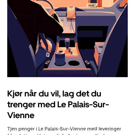
Esc-
knappen
for
å
lukke
kalenderen.
Kjør når du vil, lag det du
trenger med Le Palais-Sur-
Vienne
Tjen penger i Le Palais-Sur-Vienne med leveringer