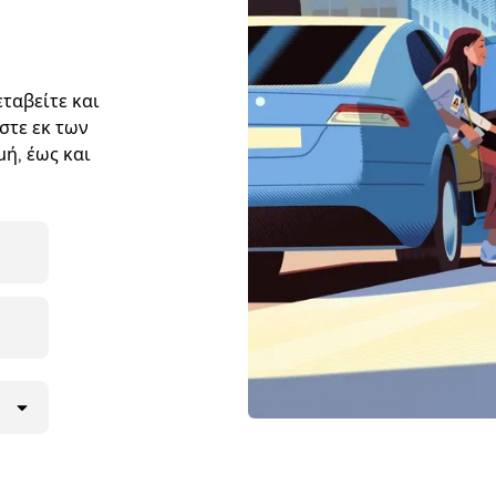
ταβείτε και
στε εκ των
ή, έως και