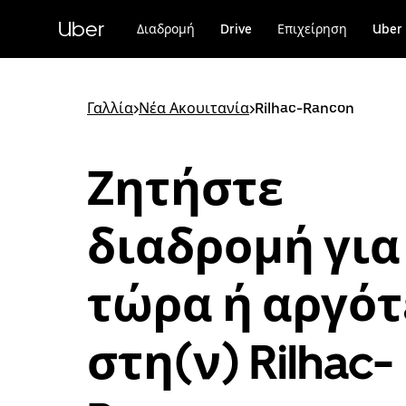
Μετάβαση
στο
Uber
Διαδρομή
Drive
Επιχείρηση
Uber 
κύριο
περιεχόμενο
Γαλλία
>
Νέα Ακουιτανία
>
Rilhac-Rancon
Ζητήστε
διαδρομή για
τώρα ή αργό
στη(ν) Rilhac-