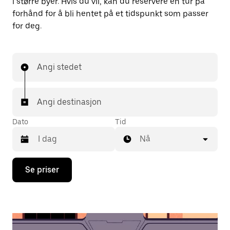
i større byer. Hvis du vil, kan du reservere en tur på
forhånd for å bli hentet på et tidspunkt som passer
for deg.
Angi stedet
Angi destinasjon
Dato
Tid
Nå
Trykk
Se priser
på
piltast
ned
for
å
åpne
kalenderen