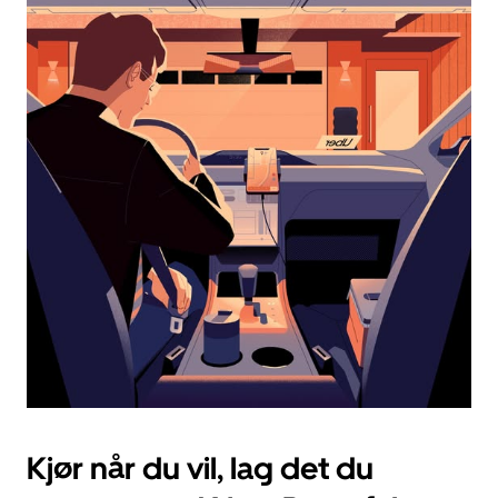
og
velge
en
dato.
Trykk
på
Esc-
knappen
for
å
lukke
kalenderen.
Kjør når du vil, lag det du