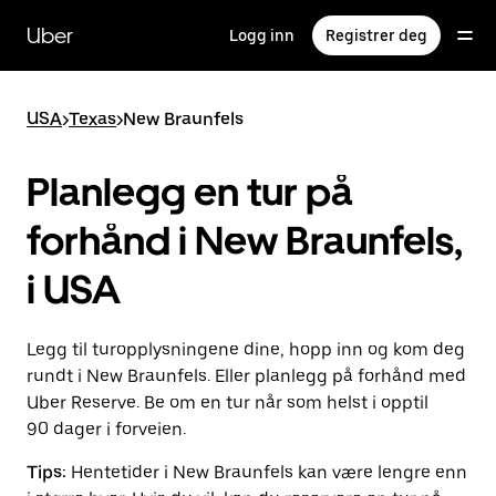
Hopp
til
Uber
Logg inn
Registrer deg
hovedinnholdet
USA
>
Texas
>
New Braunfels
Planlegg en tur på
forhånd i New Braunfels,
i USA
Legg til turopplysningene dine, hopp inn og kom deg
rundt i New Braunfels. Eller planlegg på forhånd med
Uber Reserve. Be om en tur når som helst i opptil
90 dager i forveien.
Tips:
Hentetider i New Braunfels kan være lengre enn