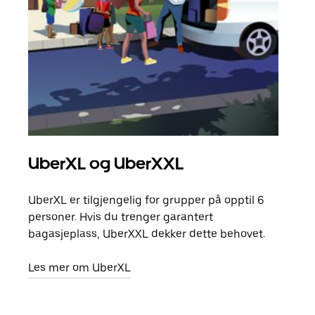
UberXL og UberXXL
Gr
UberXL er tilgjengelig for grupper på opptil 6
Når d
personer. Hvis du trenger garantert
grup
bagasjeplass, UberXXL dekker dette behovet.
hent
Les mer om UberXL
Finn