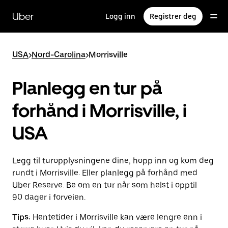
Hopp
til
Uber
Logg inn
Registrer deg
hovedinnholdet
USA
>
Nord-Carolina
>
Morrisville
Planlegg en tur på
forhånd i Morrisville, i
USA
Legg til turopplysningene dine, hopp inn og kom deg
rundt i Morrisville. Eller planlegg på forhånd med
Uber Reserve. Be om en tur når som helst i opptil
90 dager i forveien.
Tips:
Hentetider i Morrisville kan være lengre enn i