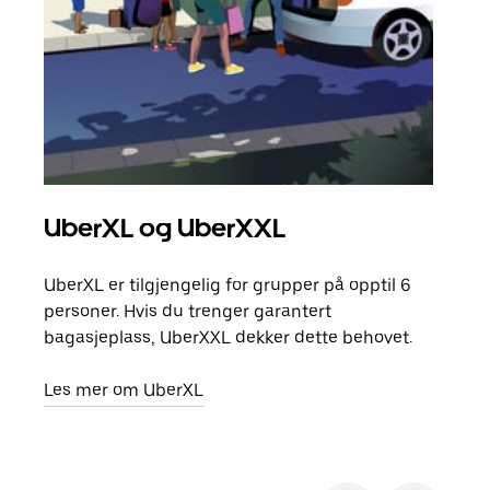
UberXL og UberXXL
Gr
UberXL er tilgjengelig for grupper på opptil 6
Når d
personer. Hvis du trenger garantert
grup
bagasjeplass, UberXXL dekker dette behovet.
hent
Les mer om UberXL
Finn