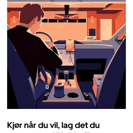
og
velge
en
dato.
Trykk
på
Esc-
knappen
for
å
lukke
kalenderen.
Kjør når du vil, lag det du