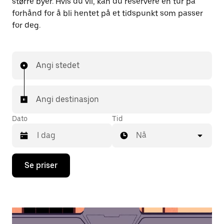
større byer. Hvis du vil, kan du reservere en tur på
forhånd for å bli hentet på et tidspunkt som passer
for deg.
Angi stedet
Angi destinasjon
Dato
Tid
Nå
Trykk
Se priser
på
piltast
ned
for
å
åpne
kalenderen