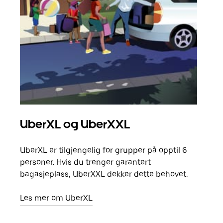
UberXL og UberXXL
Gr
UberXL er tilgjengelig for grupper på opptil 6
Når d
personer. Hvis du trenger garantert
grup
bagasjeplass, UberXXL dekker dette behovet.
hent
Les mer om UberXL
Finn