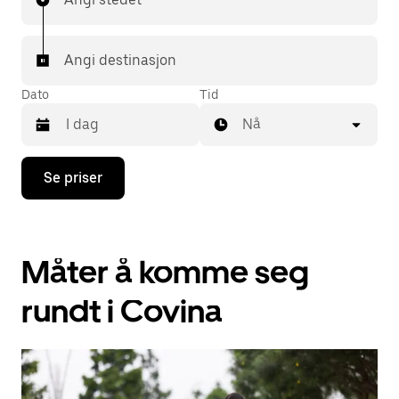
Angi destinasjon
Dato
Tid
Nå
Trykk
Se priser
på
piltast
ned
for
å
Måter å komme seg
åpne
kalenderen
og
rundt i Covina
velge
en
dato.
Trykk
på
Esc-