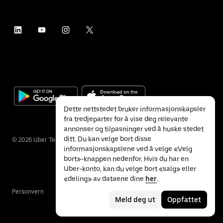
Dette nettstedet bruker informasjonskapsler
fra tredjeparter for å vise deg relevante
annonser og tilpasninger ved å huske stedet
ditt. Du kan velge bort disse
©
2026
Uber Technologies Inc.
informasjonskapslene ved å velge «Velg
bort»-knappen nedenfor. Hvis du har en
Uber-konto, kan du velge bort «salg» eller
«deling» av dataene dine
her
.
Personvern
Tilgjengelighet
Vilkår
Meld deg ut
Oppfattet