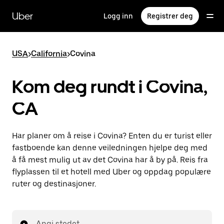
Hopp
til
Uber
Logg inn
Registrer deg
hovedinnholdet
USA
>
California
>
Covina
Kom deg rundt i Covina,
CA
Har planer om å reise i Covina? Enten du er turist eller
fastboende kan denne veiledningen hjelpe deg med
å få mest mulig ut av det Covina har å by på. Reis fra
flyplassen til et hotell med Uber og oppdag populære
ruter og destinasjoner.
Angi stedet