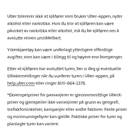
Uber tolererer ikke at sjåfører som bruker Uber-appen, nyter
alkohol eller narkotika. Hvis du tror at sjåføren kan være
påvirket av narkotika eller alkohol, må du be sjåføren om å
avslutte reisen umiddelbart.
Yrkeskjøretøy kan være underlagt ytterligere offentlige
avgifter, som kan være i tillegg til og høyere enn bompenger.
Etter at sjåføren har avsluttet turen, ber vi deg gi eventuelle
tilbakemeldinger når du vurderer turen i Uber-appen, på
help.uber.com
eller ringer 800-664-1378.
*Eksempelpriser for passasjerer er gjennomsnittlige UberX-
priser og gjenspeiler ikke variasjoner på grunn av geografi,
trafikkforsinkelser, kampanjer eller andre faktorer. Faste priser
og minimumsgebyrer kan gjelde. Faktiske priser for turer og
planlagte turer kan variere.