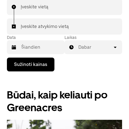
Įveskite vietą
Įveskite atvykimo vietą
Data
Laikas
Dabar
Paspauskite
Sužinoti kainas
rodyklės
žemyn
klavišą,
kad
galėtumėte
Būdai, kaip keliauti po
kalendoriuje
pasirinkti
datą.
Greenacres
Paspauskite
klavišą
„Escape“,
kad
uždarytumėte