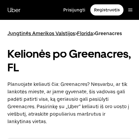
Pereiti
prie
Uber
Prisijungti
Registruotis
pagrindinio
turinio
Jungtinės Amerikos Valstijos
>
Florida
>
Greenacres
Kelionės po Greenacres,
FL
Planuojate keliauti čia: Greenacres? Nesvarbu, ar tik
lankotės mieste, ar jame gyvenate, šis vadovas gali
padėti patirti visa, ką geriausio gali pasiūlyti
Greenacres. Pasirinkę su „Uber“ keliauti iš oro uosto į
viešbutį, atraskite populiarius maršrutus ir
lankytinas vietas.