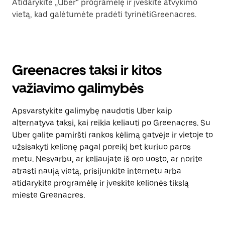
Atidarykite „Uber“ programėlę ir įveskite atvykimo
vietą, kad galėtumėte pradėti tyrinėtiGreenacres.
Greenacres taksi ir kitos
važiavimo galimybės
Apsvarstykite galimybę naudotis Uber kaip
alternatyva taksi, kai reikia keliauti po Greenacres. Su
Uber galite pamiršti rankos kėlimą gatvėje ir vietoje to
užsisakyti kelionę pagal poreikį bet kuriuo paros
metu. Nesvarbu, ar keliaujate iš oro uosto, ar norite
atrasti naują vietą, prisijunkite internetu arba
atidarykite programėlę ir įveskite kelionės tikslą
mieste Greenacres.