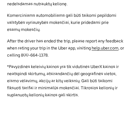
nedelsdamas nutrauktų kelionę.
Komerciniams automobiliams gali būti taikomi papildomi
valstybės vyriausybės mokesčiai, kurie pridedami prie
esamų mokesčių.
After the driver has ended the trip, please report any feedback
when rating your trip in the Uber app, visiting
help.uber.com
, or
calling 800-664-1378.
*Pavyzdinės keleivių kainos yra tik vidutinės UberX kainos ir
neatspindi skirtumų, atsirandančių dėl geografinės vietos,
eismo vėlavimų, akcijų ar kitų veiksnių. Gali būti taikomi
fiksuoti tarifai ir minimalūs mokesčiai. Tikrosios kelionių ir
suplanuotų kelionių kainos gali skirtis.