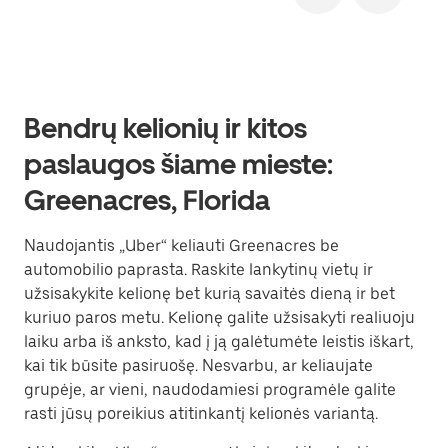
Bendrų kelionių ir kitos
paslaugos šiame mieste:
Greenacres, Florida
Naudojantis „Uber“ keliauti Greenacres be
automobilio paprasta. Raskite lankytinų vietų ir
užsisakykite kelionę bet kurią savaitės dieną ir bet
kuriuo paros metu. Kelionę galite užsisakyti realiuoju
laiku arba iš anksto, kad į ją galėtumėte leistis iškart,
kai tik būsite pasiruošę. Nesvarbu, ar keliaujate
grupėje, ar vieni, naudodamiesi programėle galite
rasti jūsų poreikius atitinkantį kelionės variantą.