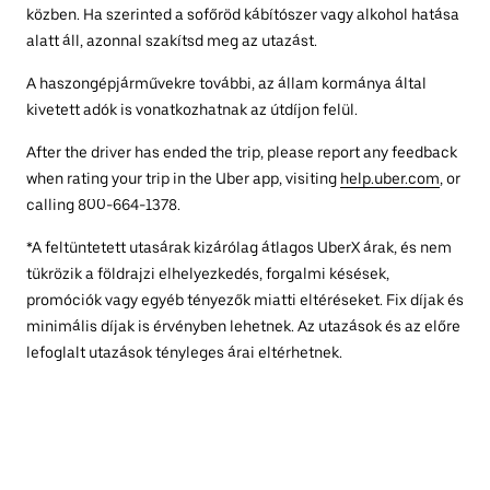
közben. Ha szerinted a sofőröd kábítószer vagy alkohol hatása
alatt áll, azonnal szakítsd meg az utazást.
A haszongépjárművekre további, az állam kormánya által
kivetett adók is vonatkozhatnak az útdíjon felül.
After the driver has ended the trip, please report any feedback
when rating your trip in the Uber app, visiting
help.uber.com
, or
calling 800-664-1378.
*A feltüntetett utasárak kizárólag átlagos UberX árak, és nem
tükrözik a földrajzi elhelyezkedés, forgalmi késések,
promóciók vagy egyéb tényezők miatti eltéréseket. Fix díjak és
minimális díjak is érvényben lehetnek. Az utazások és az előre
lefoglalt utazások tényleges árai eltérhetnek.