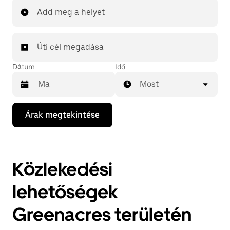
Add meg a helyet
Úti cél megadása
Dátum
Idő
Most
A
Árak megtekintése
lefelé
mutató
nyilat
megnyomva
megnyithatod
Közlekedési
a
naptárat,
és
lehetőségek
kiválaszthatod
a
Greenacres területén
dátumot.
A
naptárat