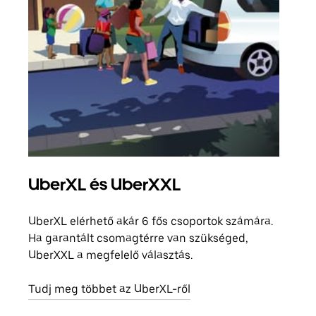
UberXL és UberXXL
Cso
UberXL elérhető akár 6 fős csoportok számára.
Amik
Ha garantált csomagtérre van szükséged,
csal
UberXXL a megfelelő választás.
megad
helyé
Tudj meg többet az UberXL-ről
Tudj