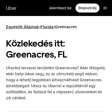
Ugrás
a
Uber
Jelentkezz be
Regisztrálj
fő
tartalomra
Egyesült Államok
>
Florida
>
Greenacres
Közlekedés itt:
Greenacres, FL
Utazást tervezel területén Greenacres? Akár látogató,
akár helyi lakos vagy, ez az útmutató segít abban,
hogy a lehető legjobban kihasználhasd Greenacres
lehetőségeit. Utazz az Uberrel a repülőtérről egy
szállodába, és fedezd fel a népszerű útvonalakat és
úti célokat.