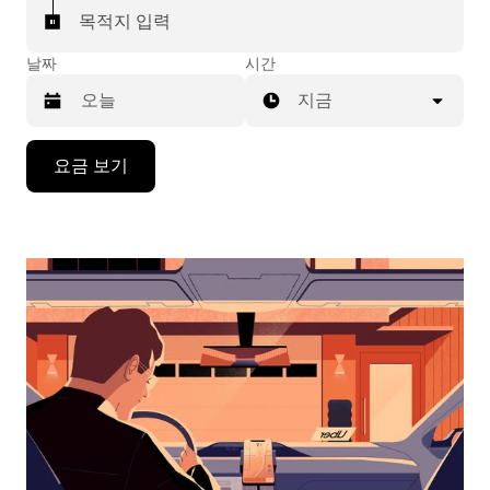
목적지 입력
날짜
시간
지금
캘
요금 보기
린
더
를
조
작
하
려
면
아
래
화
살
표
키