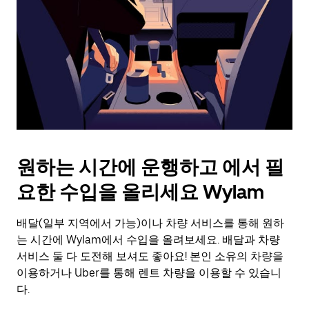
를
눌
러
날
짜
를
선
택
하
세
요.
원하는 시간에 운행하고 에서 필
캘
린
요한 수입을 올리세요 Wylam
더
를
배달(일부 지역에서 가능)이나 차량 서비스를 통해 원하
닫
으
는 시간에 Wylam에서 수입을 올려보세요. 배달과 차량
려
서비스 둘 다 도전해 보셔도 좋아요! 본인 소유의 차량을
면
이용하거나 Uber를 통해 렌트 차량을 이용할 수 있습니
Esc
다.
키
를