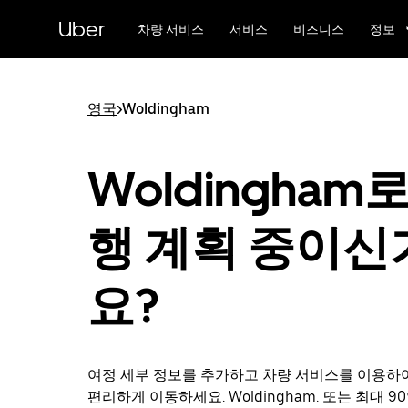
메
Uber
인
차량 서비스
서비스
비즈니스
정보
콘
텐
츠
로
영국
>
Woldingham
건
너
뛰
Woldingham
기
행 계획 중이신
요?
여정 세부 정보를 추가하고 차량 서비스를 이용하
편리하게 이동하세요. Woldingham. 또는 최대 90