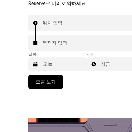
Reserve로 미리 예약하세요.
위치 입력
목적지 입력
날짜
시간
지금
캘
요금 보기
린
더
를
조
작
하
려
면