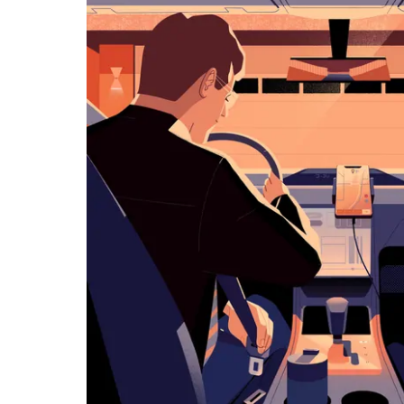
아
래
화
살
표
키
를
눌
러
날
짜
를
선
택
하
세
요.
캘
린
더
를