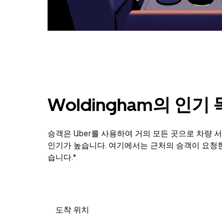
닫
으
려
면
Esc
키
를
누
르
세
Woldingham의 인기
요.
승객은 Uber를 사용하여 거의 모든 곳으로 차량 서
인기가 높습니다. 여기에서는 근처의 승객이 요청한
습니다.*
도착 위치