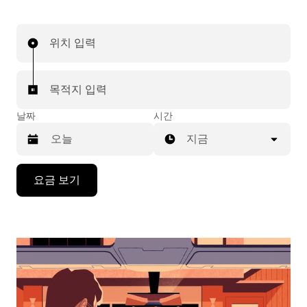
위치 입력
목적지 입력
날짜
시간
지금
캘
요금 보기
린
더
를
조
작
하
려
면
아