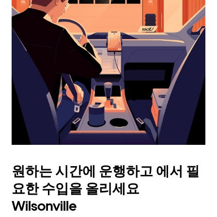
래
화
살
표
키
를
눌
러
날
짜
를
선
택
하
세
요.
원하는 시간에 운행하고 에서 필
캘
린
요한 수입을 올리세요
더
를
Wilsonville
닫