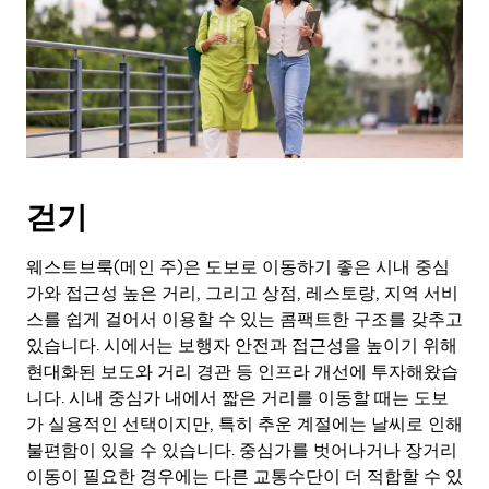
키
를
눌
러
날
짜
를
선
택
걷기
하
세
요.
웨스트브룩(메인 주)은 도보로 이동하기 좋은 시내 중심
캘
가와 접근성 높은 거리, 그리고 상점, 레스토랑, 지역 서비
린
스를 쉽게 걸어서 이용할 수 있는 콤팩트한 구조를 갖추고
더
있습니다. 시에서는 보행자 안전과 접근성을 높이기 위해
를
현대화된 보도와 거리 경관 등 인프라 개선에 투자해왔습
닫
니다. 시내 중심가 내에서 짧은 거리를 이동할 때는 도보
으
가 실용적인 선택이지만, 특히 추운 계절에는 날씨로 인해
려
면
불편함이 있을 수 있습니다. 중심가를 벗어나거나 장거리
Esc
이동이 필요한 경우에는 다른 교통수단이 더 적합할 수 있