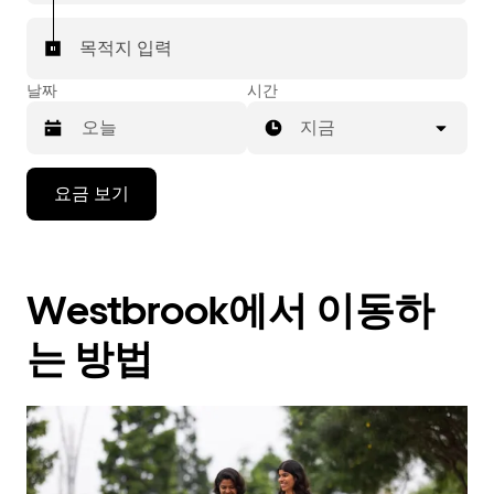
목적지 입력
날짜
시간
지금
캘
요금 보기
린
더
를
조
Westbrook에서 이동하
작
하
려
는 방법
면
아
래
화
살
표