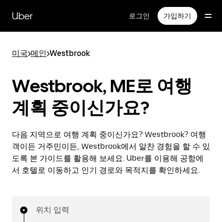
메
인
Uber
로그인
가입하기
콘
텐
츠
미국
>
메인
>
Westbrook
로
건
너
Westbrook, ME로 여행
뛰
기
계획 중이신가요?
다음 지역으로 여행 계획 중이신가요? Westbrook? 여행
객이든 거주민이든, Westbrook에서 알찬 경험을 할 수 있
도록 본 가이드를 활용해 보세요. Uber를 이용해 공항에
서 호텔로 이동하고 인기 경로와 목적지를 확인하세요.
위치 입력