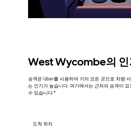
닫
으
려
면
Esc
키
를
누
르
세
West Wycombe의 
요.
승객은 Uber를 사용하여 거의 모든 곳으로 차량 서
는 인기가 높습니다. 여기에서는 근처의 승객이 요
수 있습니다.*
도착 위치