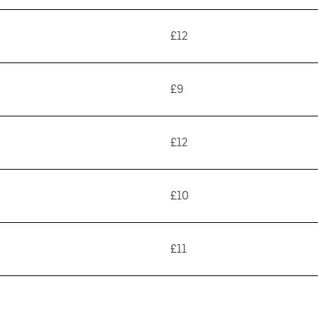
£12
£9
£12
£10
£11