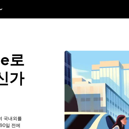
be로
신가
여 국내외를
 90일 전에