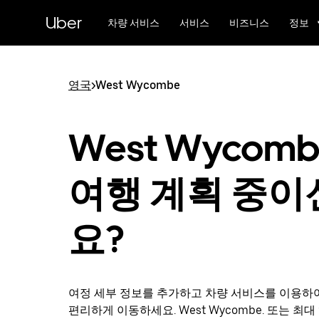
메
Uber
인
차량 서비스
서비스
비즈니스
정보
콘
텐
츠
로
영국
>
West Wycombe
건
너
뛰
West Wycom
기
여행 계획 중이
요?
여정 세부 정보를 추가하고 차량 서비스를 이용하
편리하게 이동하세요. West Wycombe. 또는 최대