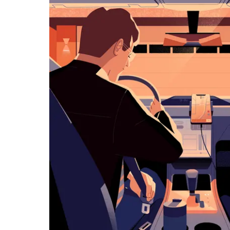
아
래
화
살
표
키
를
눌
러
날
짜
를
선
택
하
세
요.
캘
린
더
를