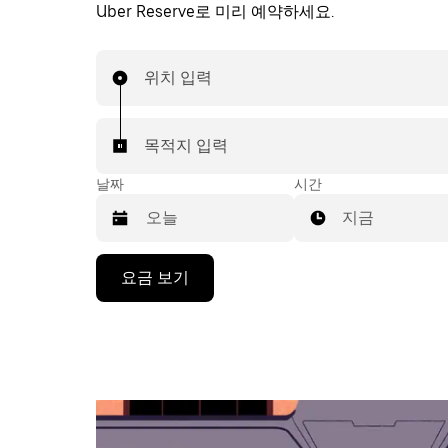
Uber Reserve로 미리 예약하세요.
위치 입력
목적지 입력
날짜
시간
지금
캘
요금 보기
린
더
를
조
작
하
려
면