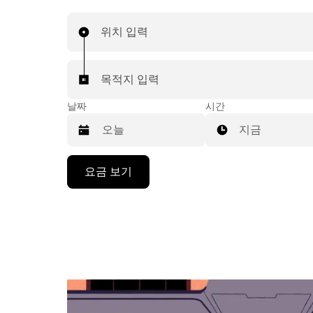
위치 입력
목적지 입력
날짜
시간
지금
캘
요금 보기
린
더
를
조
작
하
려
면
아
래