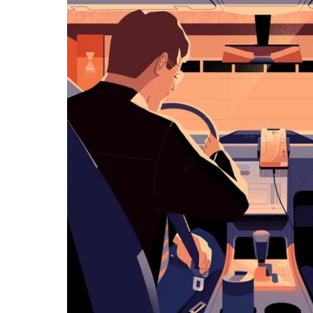
화
살
표
키
를
눌
러
날
짜
를
선
택
하
세
요.
캘
린
더
를
닫
으