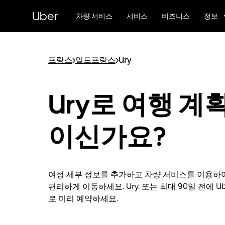
메
Uber
인
차량 서비스
서비스
비즈니스
정보
콘
텐
츠
로
프랑스
>
일드프랑스
>
Ury
건
너
뛰
Ury로 여행 계
기
이신가요?
여정 세부 정보를 추가하고 차량 서비스를 이용하
편리하게 이동하세요. Ury. 또는 최대 90일 전에 Uber
로 미리 예약하세요.