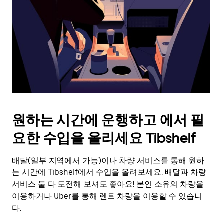
를
눌
러
날
짜
를
선
택
하
세
요.
원하는 시간에 운행하고 에서 필
캘
린
요한 수입을 올리세요 Tibshelf
더
를
배달(일부 지역에서 가능)이나 차량 서비스를 통해 원하
닫
으
는 시간에 Tibshelf에서 수입을 올려보세요. 배달과 차량
려
서비스 둘 다 도전해 보셔도 좋아요! 본인 소유의 차량을
면
이용하거나 Uber를 통해 렌트 차량을 이용할 수 있습니
Esc
다.
키
를