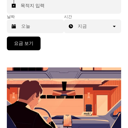
목적지 입력
날짜
시간
지금
캘
요금 보기
린
더
를
조
작
하
려
면
아
래
화
살
표
키