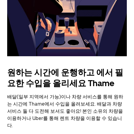
를
눌
러
날
짜
를
선
택
하
세
요.
원하는 시간에 운행하고 에서 필
캘
린
요한 수입을 올리세요 Thame
더
를
배달(일부 지역에서 가능)이나 차량 서비스를 통해 원하
닫
으
는 시간에 Thame에서 수입을 올려보세요. 배달과 차량
려
서비스 둘 다 도전해 보셔도 좋아요! 본인 소유의 차량을
면
이용하거나 Uber를 통해 렌트 차량을 이용할 수 있습니
Esc
다.
키
를