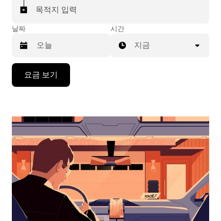
목적지 입력
날짜
시간
지금
캘
요금 보기
린
더
를
조
작
하
려
면
아
래
화
살
표
키