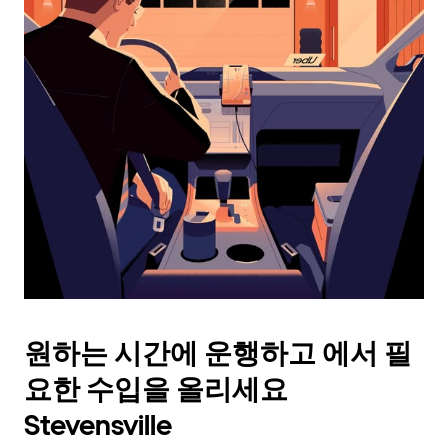
래
화
살
표
키
를
눌
러
날
짜
를
선
택
하
세
요.
원하는 시간에 운행하고 에서 필
캘
린
요한 수입을 올리세요
더
를
Stevensville
닫