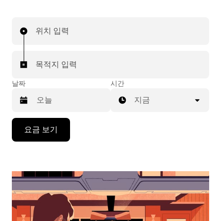
위치 입력
목적지 입력
날짜
시간
지금
캘
요금 보기
린
더
를
조
작
하
려
면
아