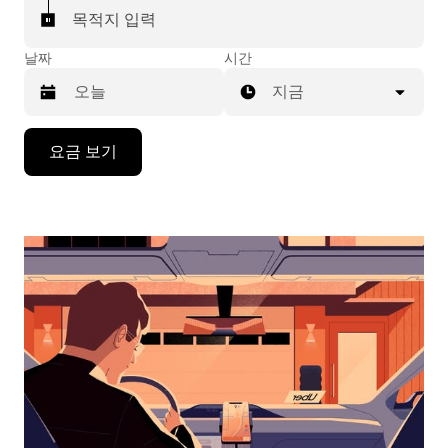
목적지 입력
날짜
시간
지금
캘
요금 보기
린
더
를
조
작
하
려
면
아
래
화
살
표
키