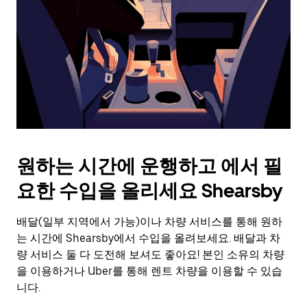
를
눌
러
날
짜
를
선
택
하
세
요.
원하는 시간에 운행하고 에서 필
캘
린
요한 수입을 올리세요 Shearsby
더
를
배달(일부 지역에서 가능)이나 차량 서비스를 통해 원하
닫
으
는 시간에 Shearsby에서 수입을 올려보세요. 배달과 차
려
량 서비스 둘 다 도전해 보셔도 좋아요! 본인 소유의 차량
면
을 이용하거나 Uber를 통해 렌트 차량을 이용할 수 있습
Esc
니다.
키
를