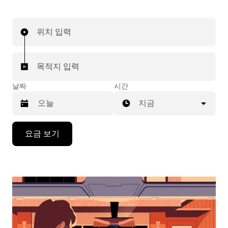
위치 입력
목적지 입력
날짜
시간
지금
캘
요금 보기
린
더
를
조
작
하
려
면
아