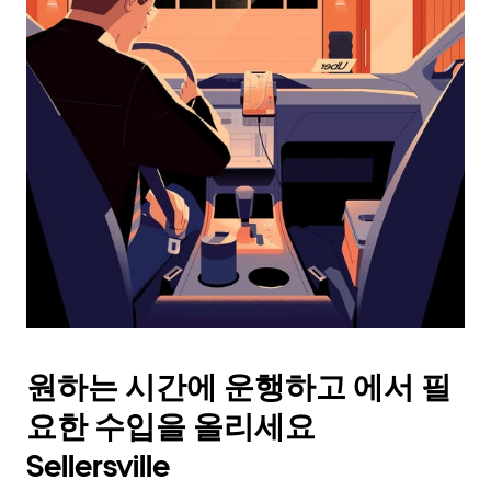
래
화
살
표
키
를
눌
러
날
짜
를
선
택
하
세
요.
원하는 시간에 운행하고 에서 필
캘
린
요한 수입을 올리세요
더
를
Sellersville
닫