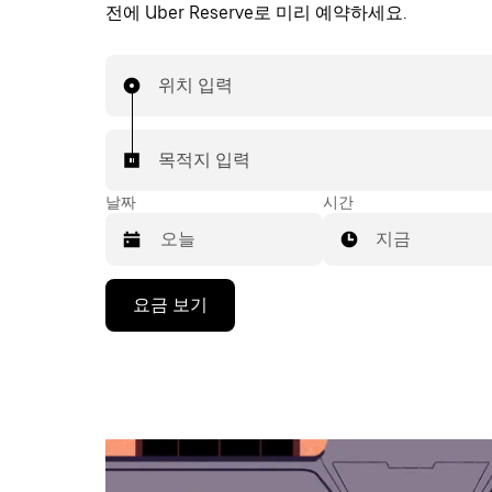
전에 Uber Reserve로 미리 예약하세요.
위치 입력
목적지 입력
날짜
시간
지금
캘
요금 보기
린
더
를
조
작
하
려
면