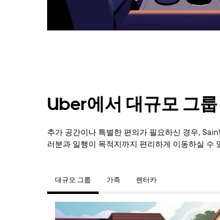
닫
으
려
면
Esc
키
를
누
르
세
Uber에서 대규모 그
요.
추가 공간이나 특별한 편의가 필요하신 경우, Saint
러분과 일행이 목적지까지 편리하게 이동하실 수 
대규모 그룹
가족
렌터카