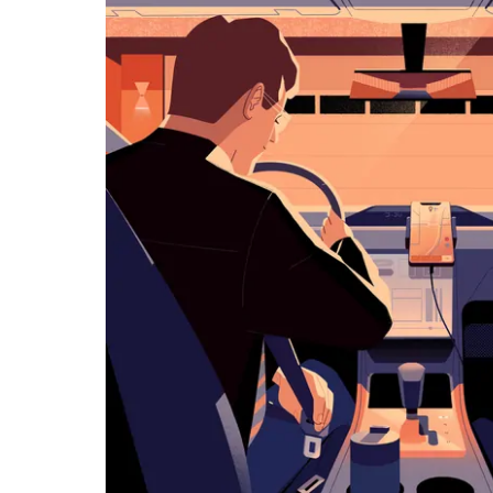
아
래
화
살
표
키
를
눌
러
날
짜
를
선
택
하
세
요.
캘
린
더
를