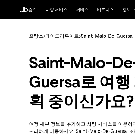
메
Uber
인
차량 서비스
서비스
비즈니스
정보
콘
텐
츠
로
프랑스
>
페이드라루아르
>
Saint-Malo-De-Guersa
건
너
뛰
Saint-Malo-De
기
Guersa로 여행
획 중이신가요?
여정 세부 정보를 추가하고 차량 서비스를 이용하
편리하게 이동하세요. Saint-Malo-De-Guersa. 