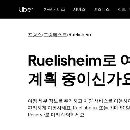
메
Uber
인
차량 서비스
서비스
비즈니스
정보
콘
텐
츠
로
프랑스
>
그랑테스트
>
Ruelisheim
건
너
뛰
Ruelisheim로
기
계획 중이신가
여정 세부 정보를 추가하고 차량 서비스를 이용하
편리하게 이동하세요. Ruelisheim. 또는 최대 90일
Reserve로 미리 예약하세요.