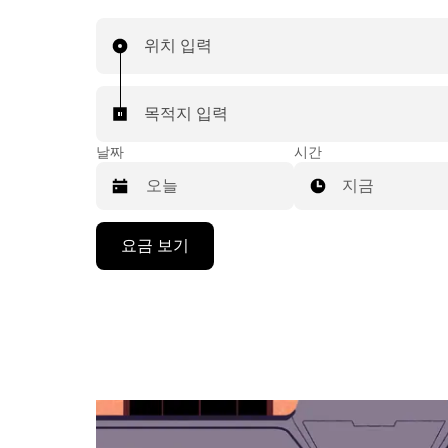
위치 입력
목적지 입력
날짜
시간
지금
캘
요금 보기
린
더
를
조
작
하
려
면
아
래