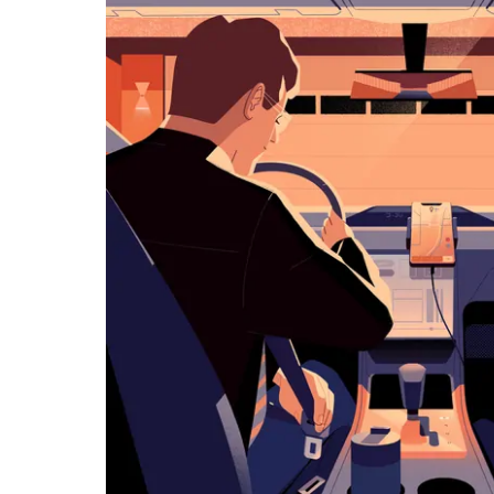
화
살
표
키
를
눌
러
날
짜
를
선
택
하
세
요.
캘
린
더
를
닫
으