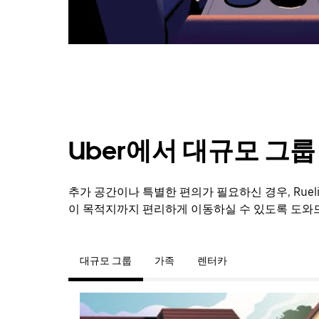
려
면
Esc
키
를
누
르
세
요.
Uber에서 대규모 그
추가 공간이나 특별한 편의가 필요하신 경우, Rue
이 목적지까지 편리하게 이동하실 수 있도록 도와
대규모 그룹
가족
렌터카