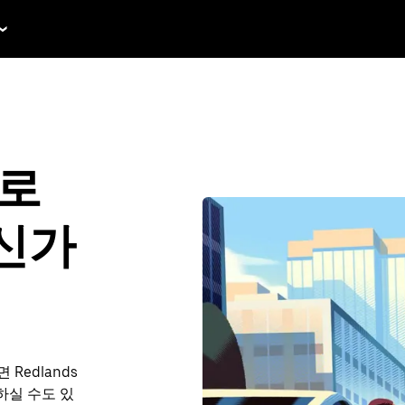
국로
신가
Redlands
약하실 수도 있