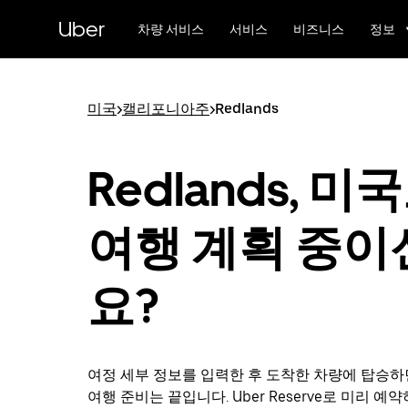
메
Uber
인
차량 서비스
서비스
비즈니스
정보
콘
텐
츠
로
미국
>
캘리포니아주
>
Redlands
건
너
뛰
Redlands, 미
기
여행 계획 중이
요?
여정 세부 정보를 입력한 후 도착한 차량에 탑승하면 
여행 준비는 끝입니다. Uber Reserve로 미리 예