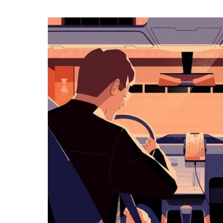
작
하
려
면
아
래
화
살
표
키
를
눌
러
날
짜
를
선
택
하
세
요.