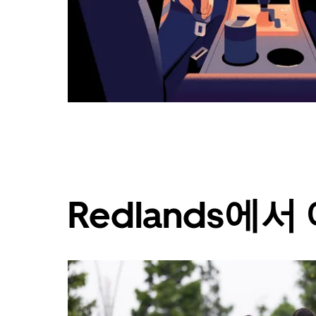
캘
린
더
를
닫
으
려
면
Esc
키
를
누
르
세
Redlands에
요.