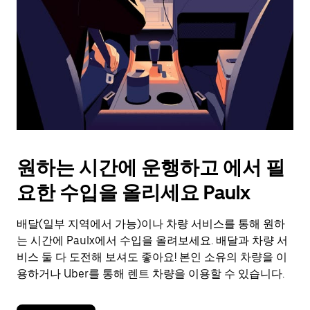
를
눌
러
날
짜
를
선
택
하
세
요.
원하는 시간에 운행하고 에서 필
캘
린
요한 수입을 올리세요 Paulx
더
를
배달(일부 지역에서 가능)이나 차량 서비스를 통해 원하
닫
으
는 시간에 Paulx에서 수입을 올려보세요. 배달과 차량 서
려
비스 둘 다 도전해 보셔도 좋아요! 본인 소유의 차량을 이
면
용하거나 Uber를 통해 렌트 차량을 이용할 수 있습니다.
Esc
키
를