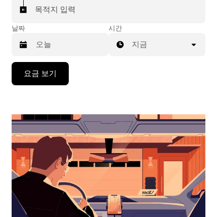
목적지 입력
날짜
시간
지금
캘
요금 보기
린
더
를
조
작
하
려
면
아
래
화
살
표
키