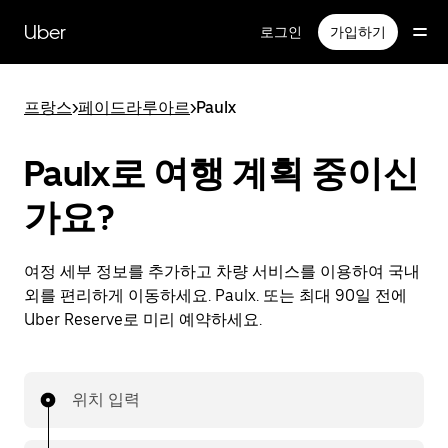
메
인
Uber
로그인
가입하기
콘
텐
츠
프랑스
>
페이드라루아르
>
Paulx
로
건
너
Paulx로 여행 계획 중이신
뛰
기
가요?
여정 세부 정보를 추가하고 차량 서비스를 이용하여 국내
외를 편리하게 이동하세요. Paulx. 또는 최대 90일 전에
Uber Reserve로 미리 예약하세요.
위치 입력