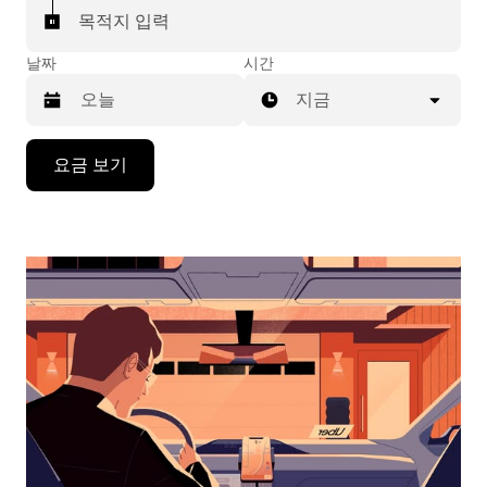
목적지 입력
날짜
시간
지금
캘
요금 보기
린
더
를
조
작
하
려
면
아
래
화
살
표
키