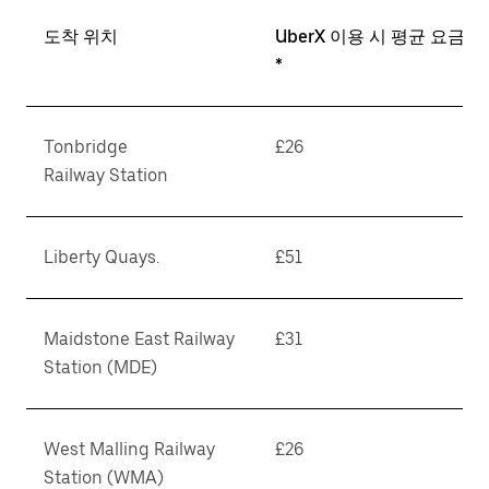
도착 위치
UberX 이용 시 평균 요금
*
Tonbridge
£26
Railway Station
Liberty Quays.
£51
Maidstone East Railway
£31
Station (MDE)
West Malling Railway
£26
Station (WMA)