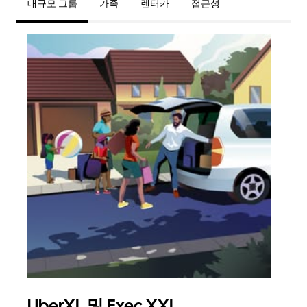
대규모 그룹
가족
렌터카
접근성
UberXL 및 Exec XXL
그