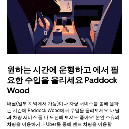
를
눌
러
날
짜
를
선
택
하
세
요.
원하는 시간에 운행하고 에서 필
캘
린
요한 수입을 올리세요 Paddock
더
를
Wood
닫
으
배달(일부 지역에서 가능)이나 차량 서비스를 통해 원하
려
는 시간에 Paddock Wood에서 수입을 올려보세요. 배달
면
Esc
과 차량 서비스 둘 다 도전해 보셔도 좋아요! 본인 소유의
키
차량을 이용하거나 Uber를 통해 렌트 차량을 이용할
를