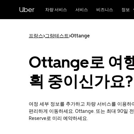
메
Uber
인
차량 서비스
서비스
비즈니스
정보
콘
텐
츠
로
프랑스
>
그랑테스트
>
Ottange
건
너
뛰
Ottange로 여
기
획 중이신가요?
여정 세부 정보를 추가하고 차량 서비스를 이용하
편리하게 이동하세요. Ottange. 또는 최대 90일 전
Reserve로 미리 예약하세요.