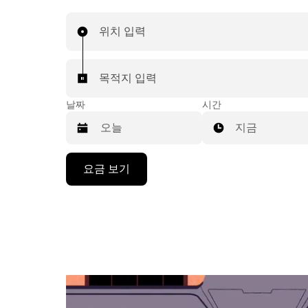
위치 입력
목적지 입력
날짜
시간
지금
캘
요금 보기
린
더
를
조
작
하
려
면
아
래