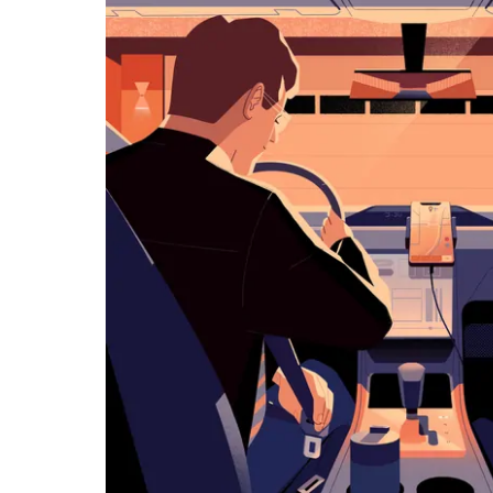
화
살
표
키
를
눌
러
날
짜
를
선
택
하
세
요.
캘
린
더
를
닫
으