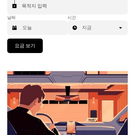
목적지 입력
날짜
시간
지금
캘
요금 보기
린
더
를
조
작
하
려
면
아
래
화
살
표
키