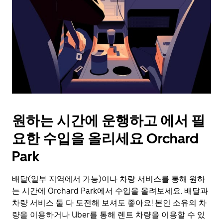
를
눌
러
날
짜
를
선
택
하
세
요.
원하는 시간에 운행하고 에서 필
캘
린
요한 수입을 올리세요 Orchard
더
를
Park
닫
으
배달(일부 지역에서 가능)이나 차량 서비스를 통해 원하
려
는 시간에 Orchard Park에서 수입을 올려보세요. 배달과
면
Esc
차량 서비스 둘 다 도전해 보셔도 좋아요! 본인 소유의 차
키
량을 이용하거나 Uber를 통해 렌트 차량을 이용할 수 있
를