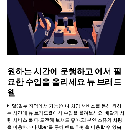
를
눌
러
날
짜
를
선
택
하
세
요.
원하는 시간에 운행하고 에서 필
캘
린
요한 수입을 올리세요 뉴 브래드
더
를
웰
닫
으
배달(일부 지역에서 가능)이나 차량 서비스를 통해 원하
려
는 시간에 뉴 브래드웰에서 수입을 올려보세요. 배달과 차
면
Esc
량 서비스 둘 다 도전해 보셔도 좋아요! 본인 소유의 차량
키
을 이용하거나 Uber를 통해 렌트 차량을 이용할 수 있습
를