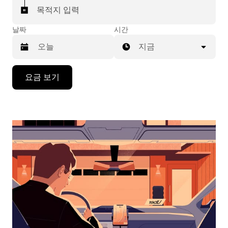
목적지 입력
날짜
시간
지금
캘
요금 보기
린
더
를
조
작
하
려
면
아
래
화
살
표
키