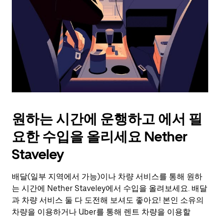
를
눌
러
날
짜
를
선
택
하
세
요.
원하는 시간에 운행하고 에서 필
캘
린
요한 수입을 올리세요 Nether
더
를
Staveley
닫
으
배달(일부 지역에서 가능)이나 차량 서비스를 통해 원하
려
는 시간에 Nether Staveley에서 수입을 올려보세요. 배달
면
Esc
과 차량 서비스 둘 다 도전해 보셔도 좋아요! 본인 소유의
키
차량을 이용하거나 Uber를 통해 렌트 차량을 이용할
를