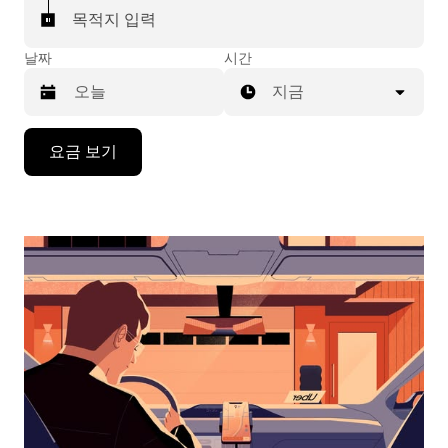
목적지 입력
날짜
시간
지금
캘
요금 보기
린
더
를
조
작
하
려
면
아
래
화
살
표
키