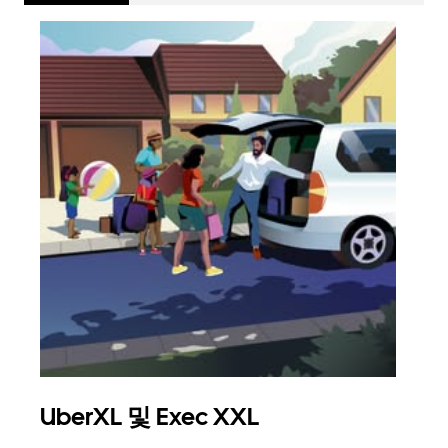
UberXL 및 Exec XXL
그