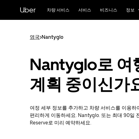
메
Uber
인
차량 서비스
서비스
비즈니스
정보
콘
텐
츠
로
영국
>
Nantyglo
건
너
뛰
Nantyglo로 여
기
계획 중이신가
여정 세부 정보를 추가하고 차량 서비스를 이용하
편리하게 이동하세요. Nantyglo. 또는 최대 90일 전
Reserve로 미리 예약하세요.