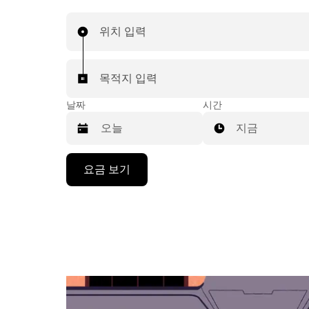
위치 입력
목적지 입력
날짜
시간
지금
캘
요금 보기
린
더
를
조
작
하
려
면
아
래