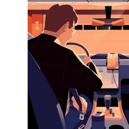
화
살
표
키
를
눌
러
날
짜
를
선
택
하
세
요.
캘
린
더
를
닫
으