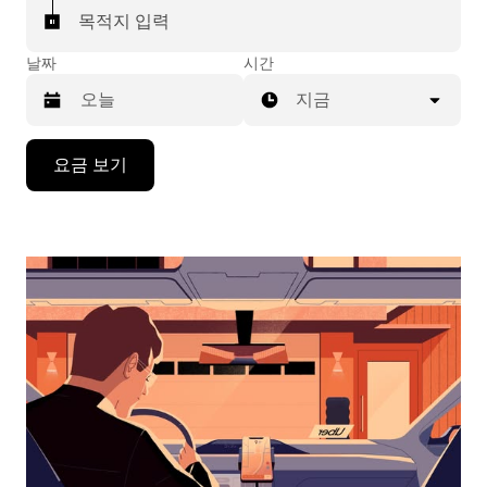
목적지 입력
날짜
시간
지금
캘
요금 보기
린
더
를
조
작
하
려
면
아
래
화
살
표
키