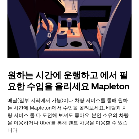
를
눌
러
날
짜
를
선
택
하
세
요.
원하는 시간에 운행하고 에서 필
캘
린
요한 수입을 올리세요 Mapleton
더
를
배달(일부 지역에서 가능)이나 차량 서비스를 통해 원하
닫
으
는 시간에 Mapleton에서 수입을 올려보세요. 배달과 차
려
량 서비스 둘 다 도전해 보셔도 좋아요! 본인 소유의 차량
면
을 이용하거나 Uber를 통해 렌트 차량을 이용할 수 있습
Esc
니다.
키
를