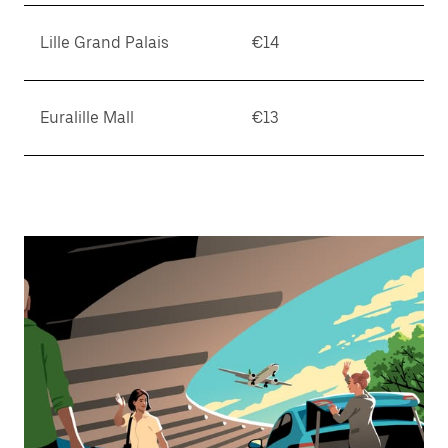
키
를
Lille Grand Palais
€14
누
르
세
요.
Euralille Mall
€13