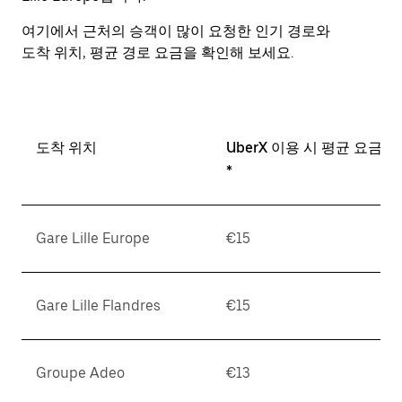
키
를
여기에서 근처의 승객이 많이 요청한 인기 경로와
눌
도착 위치, 평균 경로 요금을 확인해 보세요.
러
날
짜
를
선
도착 위치
UberX 이용 시 평균 요금
택
*
하
세
요.
캘
Gare Lille Europe
€15
린
더
를
Gare Lille Flandres
€15
닫
으
려
면
Groupe Adeo
€13
Esc