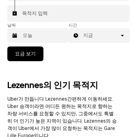
목적지 입력
날짜
시간
지금
캘
요금 보기
린
더
를
조
Lezennes의 인기 목적지
작
하
려
Uber가 만듭니다 Lezennes간편하게 이동하세요.
면
Uber 승객이라면 어디든 원하는 목적지로 향하는
아
차량 서비스를 요청할 수 있지만, 그중에서도 특별
래
히 더 인기가 높은 지역이 있습니다. Lezennes의 승
화
살
객이 Uber에서 가장 많이 요청하는 목적지는 Gare
표
Lille Europe입니다.