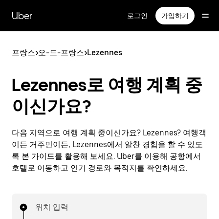
메
인
Uber
로그인
가입하기
콘
텐
츠
프랑스
>
오-드-프랑스
>
Lezennes
로
건
너
Lezennes로 여행 계획 중
뛰
기
이신가요?
다음 지역으로 여행 계획 중이신가요? Lezennes? 여행객
이든 거주민이든, Lezennes에서 알찬 경험을 할 수 있도
록 본 가이드를 활용해 보세요. Uber를 이용해 공항에서
호텔로 이동하고 인기 경로와 목적지를 확인하세요.
위치 입력