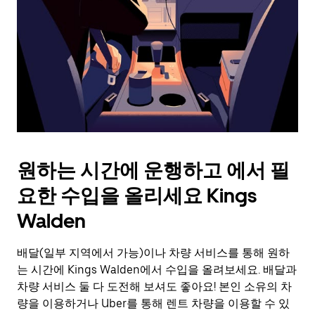
를
눌
러
날
짜
를
선
택
하
세
요.
원하는 시간에 운행하고 에서 필
캘
린
요한 수입을 올리세요 Kings
더
를
Walden
닫
으
배달(일부 지역에서 가능)이나 차량 서비스를 통해 원하
려
는 시간에 Kings Walden에서 수입을 올려보세요. 배달과
면
Esc
차량 서비스 둘 다 도전해 보셔도 좋아요! 본인 소유의 차
키
량을 이용하거나 Uber를 통해 렌트 차량을 이용할 수 있
를