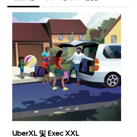
UberXL 및 Exec XXL
그