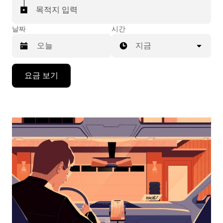
목적지 입력
날짜
시간
지금
캘
요금 보기
린
더
를
조
작
하
려
면
아
래
화
살
표
키