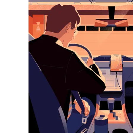
화
살
표
키
를
눌
러
날
짜
를
선
택
하
세
요.
캘
린
더
를
닫
으