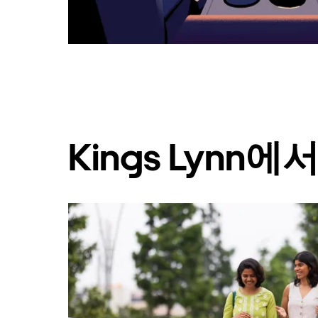
려
면
Esc
키
를
누
르
세
요.
Kings Lynn