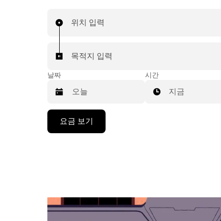
위치 입력
목적지 입력
날짜
시간
지금
캘
요금 보기
린
더
를
조
작
하
려
면
아
래