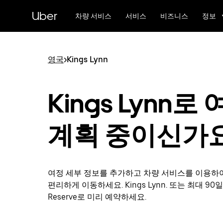
메
Uber
인
차량 서비스
서비스
비즈니스
정보
콘
텐
츠
로
영국
>
Kings Lynn
건
너
뛰
Kings Lynn로
기
계획 중이신가
여정 세부 정보를 추가하고 차량 서비스를 이용하
편리하게 이동하세요. Kings Lynn. 또는 최대 90일
Reserve로 미리 예약하세요.