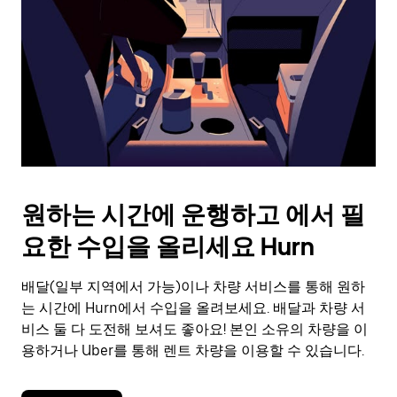
를
눌
러
날
짜
를
선
택
하
세
요.
원하는 시간에 운행하고 에서 필
캘
린
요한 수입을 올리세요 Hurn
더
를
배달(일부 지역에서 가능)이나 차량 서비스를 통해 원하
닫
으
는 시간에 Hurn에서 수입을 올려보세요. 배달과 차량 서
려
비스 둘 다 도전해 보셔도 좋아요! 본인 소유의 차량을 이
면
용하거나 Uber를 통해 렌트 차량을 이용할 수 있습니다.
Esc
키
를