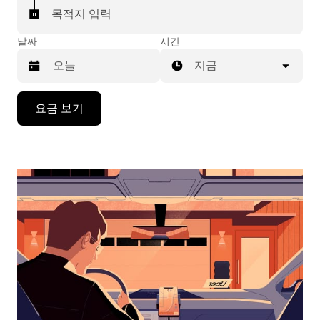
목적지 입력
날짜
시간
지금
캘
요금 보기
린
더
를
조
작
하
려
면
아
래
화
살
표
키